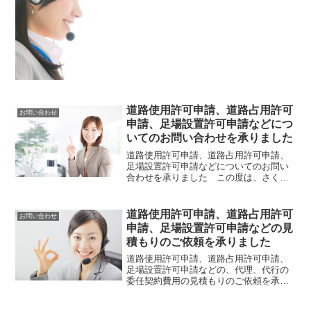
です。 専門の国家資格者である行政書
士がご回答いたします。道路使用許可申
請、道路占用許可申請、足場設置許可申
請などのお問い合わせのご...
道路使用許可申請、道路占用許可
お問い合わせ
申請、足場設置許可申請などにつ
いてのお問い合わせを承りました
道路使用許可申請、道路占用許可申請、
足場設置許可申請などについてのお問い
合わせを承りました この度は、さくら
行政書士事務所に、道路使用申請、道路
占用許可申請、足場設置許可申請などに
ついてのお問い合わせを賜りまして、あ
道路使用許可申請、道路占用許可
お問い合わせ
りがとうございます。 お...
申請、足場設置許可申請などの見
積もりのご依頼を承りました
道路使用許可申請、道路占用許可申請、
足場設置許可申請などの、代理、代行の
委任契約費用の見積もりのご依頼を承り
ました この度は、さくら行政書士事務
所に、道路使用許可申請、道路占用許可