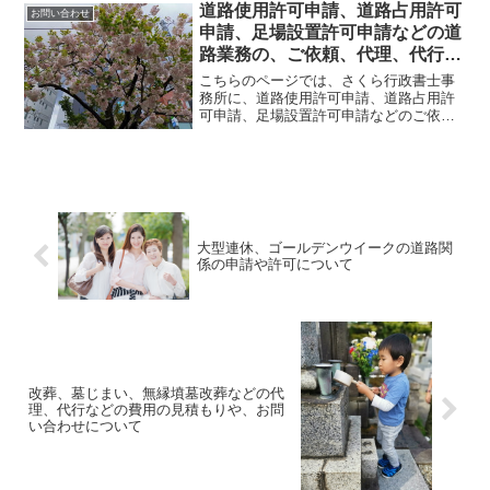
申請、足場設置許可申請などの代理、代
道路使用許可申請、道路占用許可
お問い合わせ
行の委任契約についてのお...
申請、足場設置許可申請などの道
路業務の、ご依頼、代理、代行の
費用の見積もりのご請求、お問い
こちらのページでは、さくら行政書士事
合わせ
務所に、道路使用許可申請、道路占用許
可申請、足場設置許可申請などのご依頼
や、代理、代行の費用のご請求をなさり
たい方、お問い合わせをなさりたい方へ
の情報をご案内しております。道路使用
許可申請、道路占用許可申...
大型連休、ゴールデンウイークの道路関
係の申請や許可について
改葬、墓じまい、無縁墳墓改葬などの代
理、代行などの費用の見積もりや、お問
い合わせについて