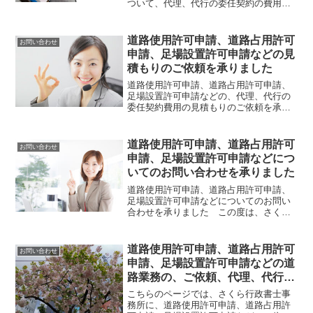
ついて、代理、代行の委任契約の費用の
見積もりのご請求を承るものです。 さ
くら行政書士事務所に、道路使用許可申
請、道路占用許可申請、足場設置許可申
道路使用許可申請、道路占用許可
お問い合わせ
請の代理、代行の委任契約...
申請、足場設置許可申請などの見
積もりのご依頼を承りました
道路使用許可申請、道路占用許可申請、
足場設置許可申請などの、代理、代行の
委任契約費用の見積もりのご依頼を承り
ました この度は、さくら行政書士事務
所に、道路使用許可申請、道路占用許可
申請、足場設置許可申請などの代理、代
道路使用許可申請、道路占用許可
お問い合わせ
行の委任契約についてのお...
申請、足場設置許可申請などにつ
いてのお問い合わせを承りました
道路使用許可申請、道路占用許可申請、
足場設置許可申請などについてのお問い
合わせを承りました この度は、さくら
行政書士事務所に、道路使用申請、道路
占用許可申請、足場設置許可申請などに
ついてのお問い合わせを賜りまして、あ
道路使用許可申請、道路占用許可
お問い合わせ
りがとうございます。 お...
申請、足場設置許可申請などの道
路業務の、ご依頼、代理、代行の
費用の見積もりのご請求、お問い
こちらのページでは、さくら行政書士事
合わせ
務所に、道路使用許可申請、道路占用許